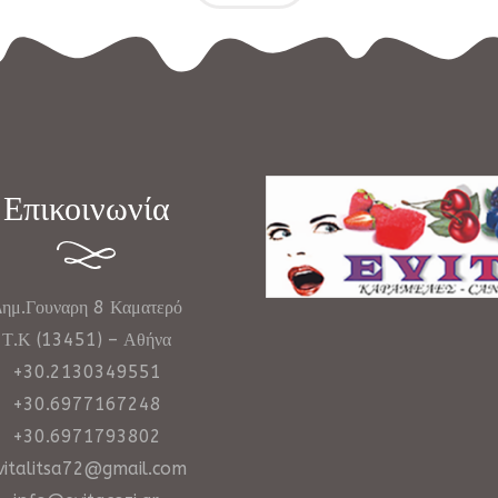
Επικοινωνία
ημ.Γουναρη 8 Καματερό
Τ.Κ (13451) – Αθήνα
+30.2130349551
+30.6977167248
+30.6971793802
vitalitsa72@gmail.com