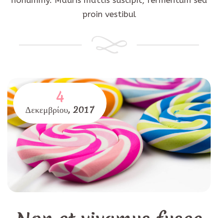
nonummy. Mauris mattis suscipit, fermentum sed
proin vestibul
4
Δεκεμβρίου,
2017