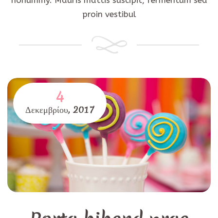
nonummy. Mauris mattis suscipit, fermentum sed
proin vestibul
4
Δεκεμβρίου,
2017