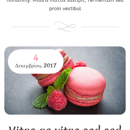
nonummy. Mauris mattis suscipit, fermentum sed
proin vestibul
4
Δεκεμβρίου,
2017