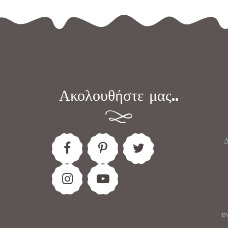
Ακολουθήστε μας..
Δ
e