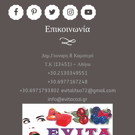
Επικοινωνία
Δημ.Γουναρη 8 Καματερό
Τ.Κ (13451) – Αθήνα
+30.2130349551
+30.6977167248
+30.6971793802 evitalitsa72@gmail.com
info@evitacozi.gr